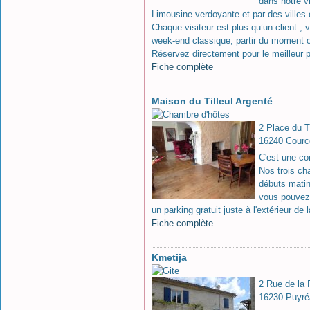
dans notre vi
Limousine verdoyante et par des villes 
Chaque visiteur est plus qu’un client ;
week-end classique, partir du moment o
Réservez directement pour le meilleur pr
Fiche complète
Maison du Tilleul Argenté
2 Place du Ti
16240 Cour
C'est une con
Nos trois ch
débuts matin
vous pouvez 
un parking gratuit juste à l'extérieur d
Fiche complète
Kmetija
2 Rue de la 
16230 Puyré