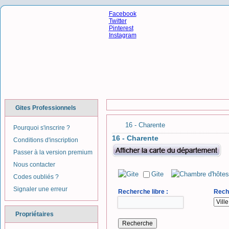
Facebook
Twitter
Pinterest
Instagram
Gites Professionnels
16 - Charente
Pourquoi s'inscrire ?
16 - Charente
Conditions d'inscription
Passer à la version premium
Nous contacter
Gite
Codes oubliés ?
Signaler une erreur
Recherche libre :
Reche
Propriétaires