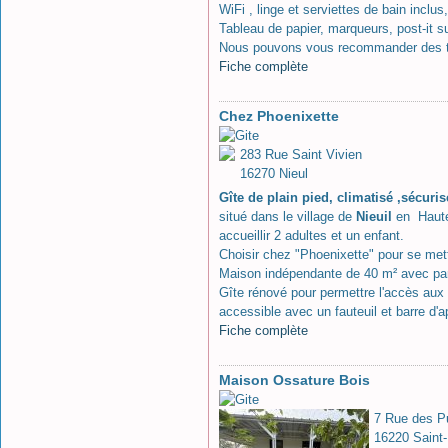
WiFi , linge et serviettes de bain inclu
Tableau de papier, marqueurs, post-it 
Nous pouvons vous recommander des tra
Fiche complète
Chez Phoenixette
283 Rue Saint Vivien
16270 Nieul
Gîte de plain pied, climatisé ,sécuri
situé dans le village de
Nieuil
en Haute
accueillir 2 adultes et un enfant.
Choisir chez "Phoenixette" pour se mettr
Maison indépendante de 40 m² avec parki
Gîte rénové pour permettre l'accès aux
accessible avec un fauteuil et barre d'a
Fiche complète
Maison Ossature Bois
7 Rue des 
16220 Saint-