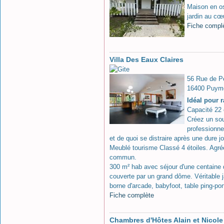
Maison en os
jardin au cœ
Fiche compl
Villa Des Eaux Claires
56 Rue de P
16400 Puym
Idéal pour 
Capacité 22 
Créez un sou
professionne
et de quoi se distraire après une dure jo
Meublé tourisme Classé 4 étoiles. Agréé
commun.
300 m² hab avec séjour d'une centaine de
couverte par un grand dôme. Véritable j
borne d'arcade, babyfoot, table ping-po
Fiche complète
Chambres d'Hôtes Alain et Nicole