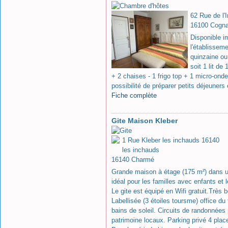
62 Rue de l'I
16100 Cogn
Disponible 
l'établisseme
quinzaine ou
soit 1 lit de
+ 2 chaises - 1 frigo top + 1 micro-onde
possibilité de préparer petits déjeuners
Fiche complète
Gite Maison Kleber
1 Rue Kleber les inchauds 16140
les inchauds
16140 Charmé
Grande maison à étage (175 m²) dans u
idéal pour les familles avec enfants et 
Le gite est équipé en Wifi gratuit.Très
Labellisée (3 étoiles toursme) office du
bains de soleil. Circuits de randonnées
patrimoine locaux. Parking privé 4 plac