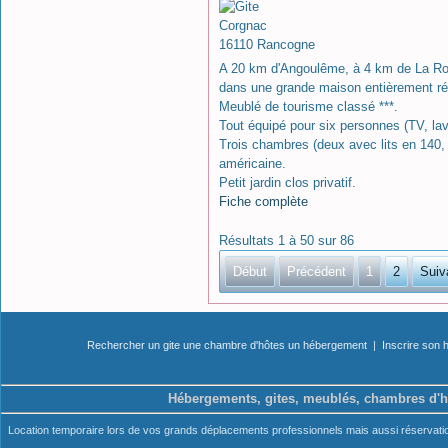
Corgnac
16110 Rancogne
A 20 km d'Angoulême, à 4 km de La Roc
dans une grande maison entièrement r
Meublé de tourisme classé ***.
Tout équipé pour six personnes (TV, lave
Trois chambres (deux avec lits en 140, 
américaine.
Petit jardin clos privatif.
Fiche complète
Résultats 1 à 50 sur 86
Début
Précédent
1
2
Suiv
Rechercher un gite une chambre d'hôtes un hébergement
|
Inscrire son
Hébergements, gites, meublés, chambres d'h
Location temporaire lors de vos grands déplacements professionnels mais aussi réservation 