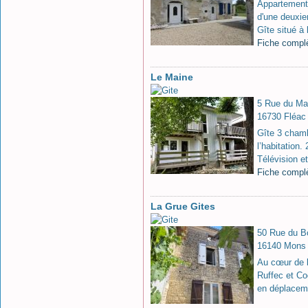
Appartement 
d'une deuxie
Gîte situé à 
Fiche compl
Le Maine
5 Rue du Ma
16730 Fléac
Gîte 3 cham
l’habitation.
Télévision et
Fiche compl
La Grue Gites
50 Rue du B
16140 Mons
Au cœur de l
Ruffec et Co
en déplacem