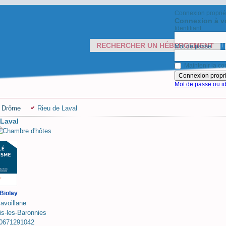
Connexion proprié
Connexion à v
Identifiant
RECHERCHER UN HÉBERGEMENT
Mot de passe
Maintenir la con
Mot de passe ou id
- Drôme
Rieu de Laval
 Laval
 Biolay
savoillane
s-les-Baronnies
0671291042