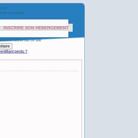
taire
otre compte
INSCRIRE SON HÉBERGEMENT
nexion active sur ce site
entifiant perdu ?