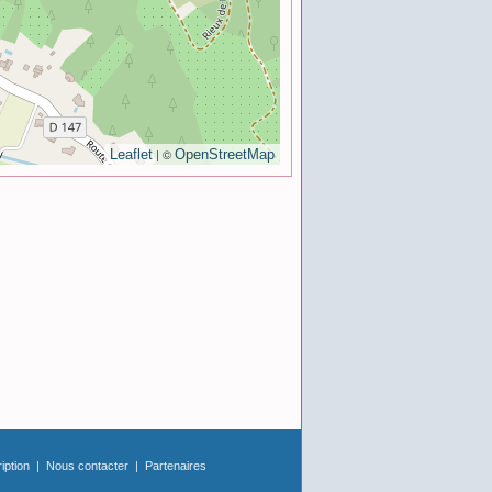
| ©
Leaflet
OpenStreetMap
ription
|
Nous contacter
|
Partenaires