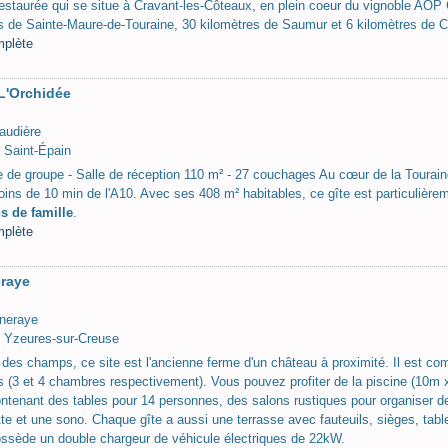
estaurée qui se situe à Cravant-les-Côteaux, en plein coeur du vignoble AOP 
s de Sainte-Maure-de-Touraine, 30 kilomètres de Saumur et 6 kilomètres de C
mplète
 L'Orchidée
raudière
 Saint-Épain
e de groupe - Salle de réception 110 m² - 27 couchages Au cœur de la Touraine v
oins de 10 min de l'A10. Avec ses 408 m² habitables, ce gîte est particulièr
s de famille
.
mplète
eraye
ineraye
 Yzeures-sur-Creuse
 des champs, ce site est l'ancienne ferme d'un château à proximité. Il est co
 (3 et 4 chambres respectivement). Vous pouvez profiter de la piscine (10m x
ntenant des tables pour 14 personnes, des salons rustiques pour organiser de
tte et une sono. Chaque gîte a aussi une terrasse avec fauteuils, sièges, tabl
ossède un double chargeur de véhicule électriques de 22kW.