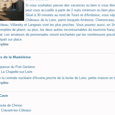
Si vous souhaitez passer des vacances ou bien si vous êtes
peut vous accueillir à partir de 2 nuits minimum ou bien plus
Situé à 30 minutes au nord de Tours et d'Amboise, vous séjo
Châteaux de la Loire, parmi lesquels Amboise, Chenonceau
ideau, Villandry et Langeais sont les plus proches. Vous pourrez aussi, en 1h
omplète de plaisir, ou plus, les deux autres incontournables du tourisme fran
l. Les amateurs de promenades seront enchantés par les nombreuses possibi
épart sur place.
mplète
es de la Madeleine
mpasse du Port Geniève
 La Chapelle-sur-Loire
 la centrale nucléaire d'Avoine,proche de la levée de Loire, petite maison en
mplète
 Cave
oute de Chinon
 Cravant-les-Côteaux