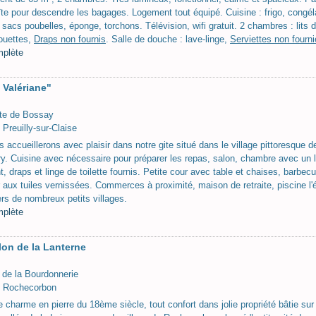
îte pour descendre les bagages. Logement tout équipé. Cuisine : frigo, congélat
, sacs poubelles, éponge, torchons. Télévision, wifi gratuit. 2 chambres : lits
ouettes,
Draps non fournis
. Salle de douche : lave-linge,
Serviettes non fourn
mplète
 Valériane"
te de Bossay
Preuilly-sur-Claise
 accueillerons avec plaisir dans notre gite situé dans le village pittoresque d
ry. Cuisine avec nécessaire pour préparer les repas, salon, chambre avec un l
, draps et linge de toilette fournis. Petite cour avec table et chaises, barbe
r aux tuiles vernissées. Commerces à proximité, maison de retraite, piscine l'é
ers de nombreux petits villages.
mplète
lon de la Lanterne
 de la Bourdonnerie
 Rochecorbon
 charme en pierre du 18ème siècle, tout confort dans jolie propriété bâtie sur