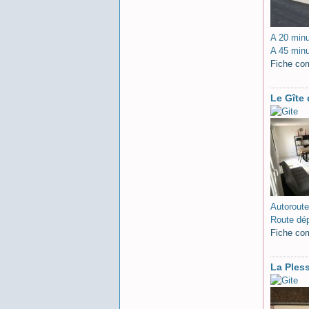
A 20 minu
A 45 minu
Fiche co
Le Gîte
Autoroute
Route dé
Fiche co
La Pless