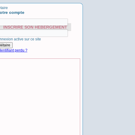
taire
otre compte
INSCRIRE SON HÉBERGEMENT
nnexion active sur ce site
entifiant perdu ?