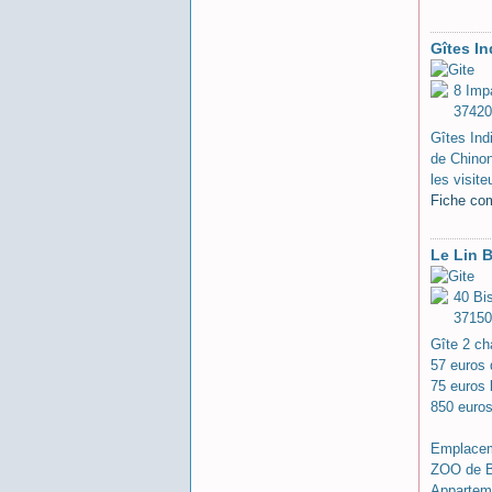
Gîtes I
8 Imp
37420
Gîtes Ind
de Chinon
les visit
Fiche co
Le Lin 
40 Bi
3715
Gîte 2 c
57 euros 
75 euros
850 euro
Emplacem
ZOO de B
Apparteme