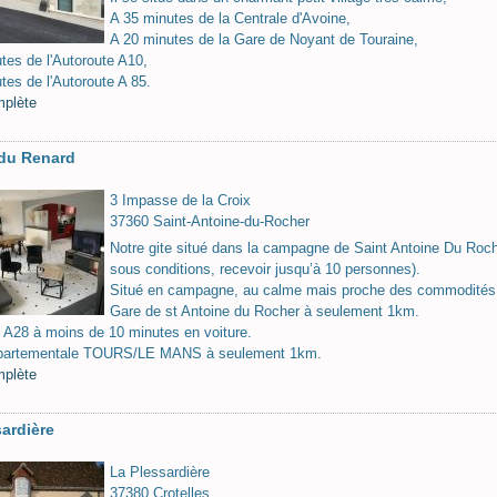
A 35 minutes de la Centrale d'Avoine,
A 20 minutes de la Gare de Noyant de Touraine,
tes de l'Autoroute A10,
tes de l'Autoroute A 85.
mplète
 du Renard
3 Impasse de la Croix
37360 Saint-Antoine-du-Rocher
Notre gite situé dans la campagne de Saint Antoine Du Roch
sous conditions, recevoir jusqu’à 10 personnes).
Situé en campagne, au calme mais proche des commodités
Gare de st Antoine du Rocher à seulement 1km.
 A28 à moins de 10 minutes en voiture.
partementale TOURS/LE MANS à seulement 1km.
mplète
ardière
La Plessardière
37380 Crotelles