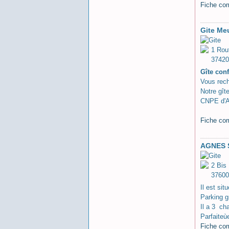
Fiche co
Gite Me
1 Rou
37420
Gîte con
Vous rech
Notre gît
CNPE d'A
Fiche co
AGNES 
2 Bis
37600
Il est si
Parking gr
Il a 3 ch
Parfaiteù
Fiche co