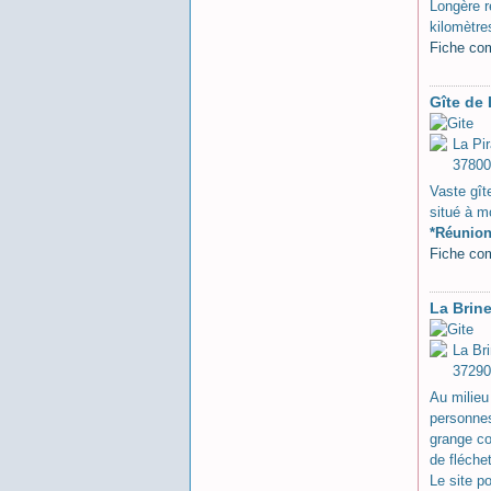
Longère r
kilomètre
Fiche co
Gîte de
La Pi
37800
Vaste gît
situé à m
*Réunion
Fiche co
La Brin
La Br
37290
Au milieu
personnes
grange co
de fléche
Le site p