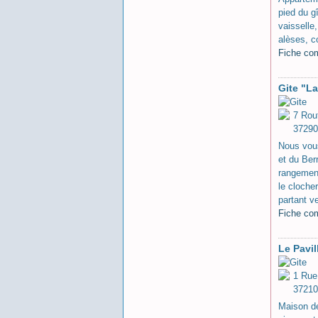
pied du g
vaisselle
alèses, c
Fiche co
Gite "La
7 Rou
37290 
Nous vous
et du Ber
rangement
le cloche
partant v
Fiche co
Le Pavil
1 Rue
37210
Maison de