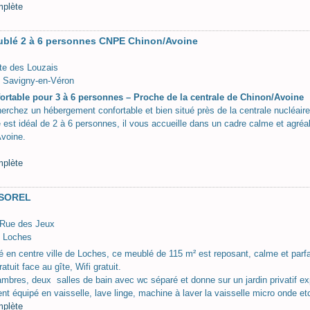
mplète
ublé 2 à 6 personnes CNPE Chinon/Avoine
te des Louzais
 Savigny-en-Véron
fortable pour 3 à 6 personnes – Proche de la centrale de Chinon/Avoine
erchez un hébergement confortable et bien situé près de la centrale nucléair
e est idéal de 2 à 6 personnes, il vous accueille dans un cadre calme et agr
voine.
mplète
SOREL
 Rue des Jeux
 Loches
tué en centre ville de Loches, ce meublé de 115 m² est reposant, calme et par
atuit face au gîte, Wifi gratuit.
ambres, deux salles de bain avec wc séparé et donne sur un jardin privatif ex
ent équipé en vaisselle, lave linge, machine à laver la vaisselle micro onde etc
mplète