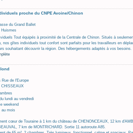
ndividuels proche du CNPE Avoine/Chinon
asse du Grand Ballet
 Huismes
ividuels Tout équipés à proximité de la Centrale de Chinon. Situés à seulemen
, nos gîtes individuels tout confort sont parfaits pour les travailleurs en dép
eurs souhaitant découvrir la région. Des hébergements adaptés à vos besoins.
mplète
Blond
s Rue de l'Europe
0 CHISSEAUX
hambres
du lundi au vendredi
 le weekend
s au mois
ent cœur de Touraine à 1 km du château de CHENONCEAUX, 12 km d'AMBOI
EAUVAL, 7 km de MONTRICHARD. Sortie 11 autoroute A85.
nt de 65 m², 2 chambres. Très lumineux, fonctionnel, calme et spacieux. Park