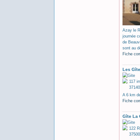
Azay le R
journée c
de Beauva
sont au d
Fiche co
Les Gît
117 i
37140
A 6 km de
Fiche co
Gîte La
122 R
37500