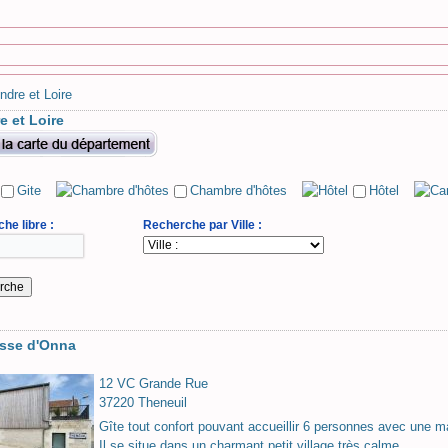
Indre et Loire
re et Loire
Gite
Chambre d'hôtes
Hôtel
he libre :
Recherche par Ville :
asse d'Onna
12 VC Grande Rue
37220 Theneuil
Gîte tout confort pouvant accueillir 6 personnes avec une ma
Il se situe dans un charmant petit village très calme,