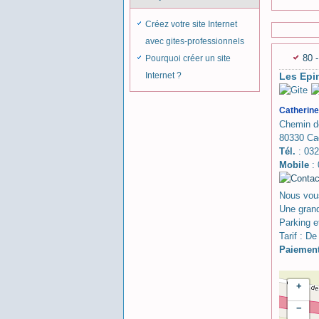
Créez votre site Internet
avec gites-professionnels
80 
Pourquoi créer un site
Internet ?
Les Epi
Catheri
Chemin de
80330 Ca
Tél.
: 03
Mobile
: 
Nous vous
Une grand
Parking et
Tarif : De
Paiemen
+
−