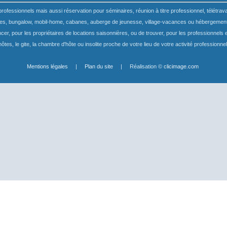
fessionnels mais aussi réservation pour séminaires, réunion à titre professionnel, télétrava
s, bungalow, mobil-home, cabanes, auberge de jeunesse, village-vacances ou hébergements
encer, pour les propriétaires de locations saisonnières, ou de trouver, pour les professionne
hôtes, le gite, la chambre d'hôte ou insolite proche de votre lieu de votre activité professionnel
Mentions légales
|
Plan du site
| Réalisation ©
clicimage.com
ossibles. Si vous déclinez l'utilisation de ces cookies, le site web pour
onnées de navigation et mesurer l'efficacité du site internet afin de com