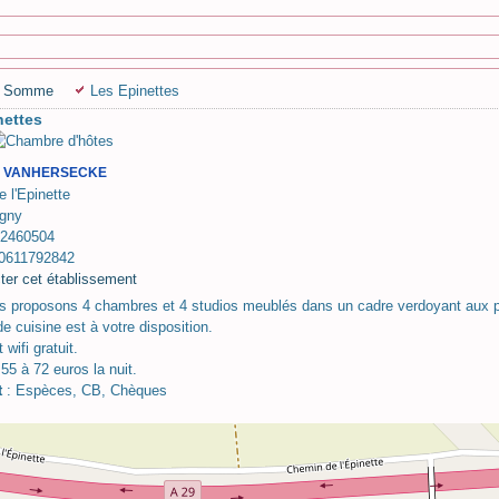
- Somme
Les Epinettes
nettes
ne VANHERSECKE
 l'Epinette
gny
22460504
0611792842
 proposons 4 chambres et 4 studios meublés dans un cadre verdoyant aux p
e cuisine est à votre disposition.
 wifi gratuit.
 55 à 72 euros la nuit.
t
: Espèces, CB, Chèques