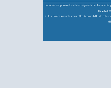
Location temporaire lors de vos grands déplacements pro
de vacance
Gites Professionnels vous offre la possibilité de référ
d'
Choix utilisateur pour les Cookies
Nous utilisons des cookies afin de vous proposer les meilleurs services p
Analytique
Tout accepter
Tout décliner
Outils utilisés pour analyser les d
Google Analytics