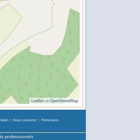
| ©
Leaflet
OpenStreetMap
ription
|
Nous contacter
|
Partenaires
ts professionnels