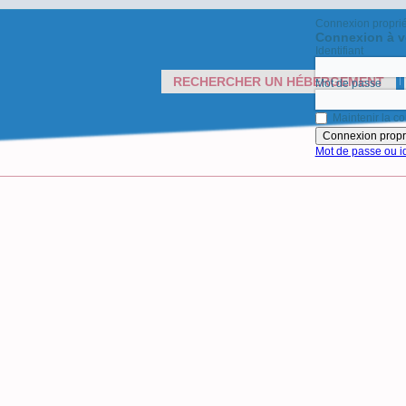
Connexion proprié
Connexion à v
Identifiant
RECHERCHER UN HÉBERGEMENT
Mot de passe
Maintenir la co
Mot de passe ou id