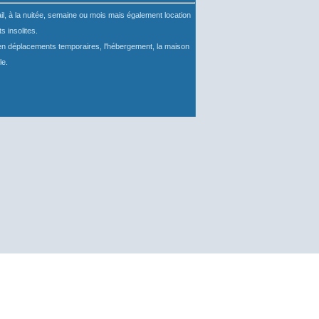
il, à la nuitée, semaine ou mois mais également location
 insolites.
ls en déplacements temporaires, l'hébergement, la maison
le.
rait ne pas fonctionner correctement.
prendre son fonctionnement.