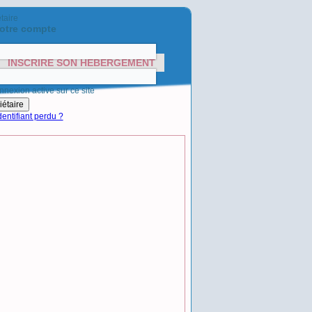
taire
otre compte
INSCRIRE SON HÉBERGEMENT
nnexion active sur ce site
entifiant perdu ?