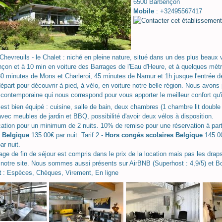
6500 Barbençon
Mobile
: +32495567417
Chevreuils - le Chalet : niché en pleine nature, situé dans un des plus beaux 
çon et à 10 min en voiture des Barrages de l'Eau d'Heure, et à quelques mètres
30 minutes de Mons et Charleroi, 45 minutes de Namur et 1h jusque l'entrée d
départ pour découvrir à pied, à vélo, en voiture notre belle région. Nous avon
e contemporaine qui nous correspond pour vous apporter le meilleur confort qu'il
 est bien équipé : cuisine, salle de bain, deux chambres (1 chambre lit doubl
avec meubles de jardin et BBQ, possibilité d'avoir deux vélos à disposition.
ocation pour un minimum de 2 nuits. 10% de remise pour une réservation à part
s Belgique
135.00€ par nuit. Tarif 2 -
Hors congés scolaires Belgique
145.00
ar nuit.
age de fin de séjour est compris dans le prix de la location mais pas les draps
a notre site. Nous sommes aussi présents sur AirBNB (Superhost : 4,9/5) et Bo
t
: Espèces, Chèques, Virement, En ligne