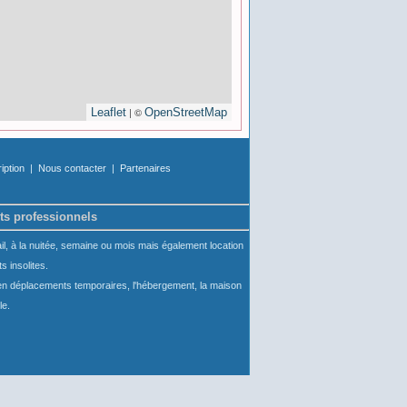
| ©
Leaflet
OpenStreetMap
ription
|
Nous contacter
|
Partenaires
ts professionnels
il, à la nuitée, semaine ou mois mais également location
 insolites.
ls en déplacements temporaires, l'hébergement, la maison
le.