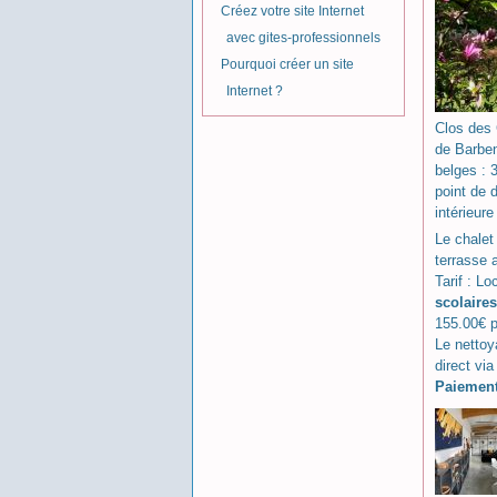
Créez votre site Internet
avec gites-professionnels
Pourquoi créer un site
Internet ?
Clos des 
de Barben
belges : 
point de 
intérieur
Le chalet
terrasse 
Tarif : L
scolaire
155.00€ p
Le nettoy
direct vi
Paiemen