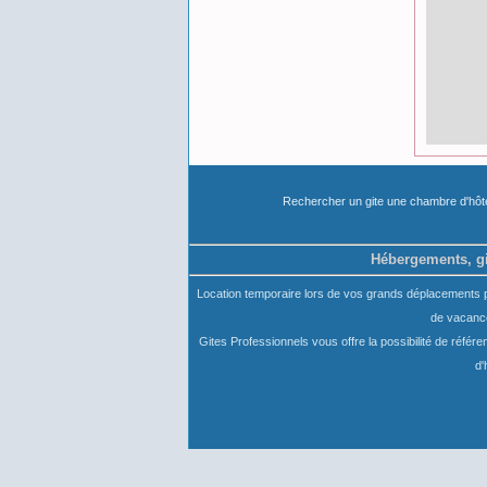
Rechercher un gite une chambre d'hô
Hébergements, gi
Location temporaire lors de vos grands déplacements pro
de vacance
Gites Professionnels vous offre la possibilité de référ
d'